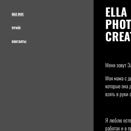
ELLA
ОБО МНЕ
PHOT
ПРАЙС
CREA
КОНТАКТЫ
Меня зовут Э
Моя мама с д
которые она 
взять в руки 
Я люблю есте
работах и в 