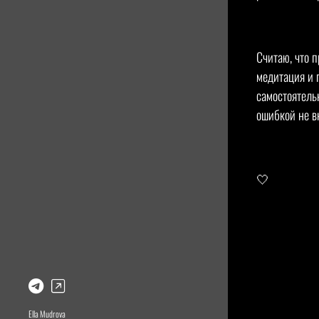
Считаю, что 
медитация и 
самостоятель
ошибкой не в
🤍
Ella Mudrovа